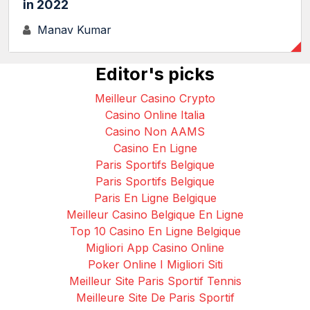
in 2022
Manav Kumar
Editor's picks
Meilleur Casino Crypto
Casino Online Italia
Casino Non AAMS
Casino En Ligne
Paris Sportifs Belgique
Paris Sportifs Belgique
Paris En Ligne Belgique
Meilleur Casino Belgique En Ligne
Top 10 Casino En Ligne Belgique
Migliori App Casino Online
Poker Online I Migliori Siti
Meilleur Site Paris Sportif Tennis
Meilleure Site De Paris Sportif