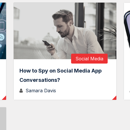
Social Media
How to Spy on Social Media App
Conversations?
Samara Davis