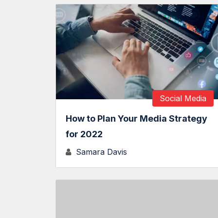
Social Media
How to Plan Your Media Strategy
for 2022
Samara Davis