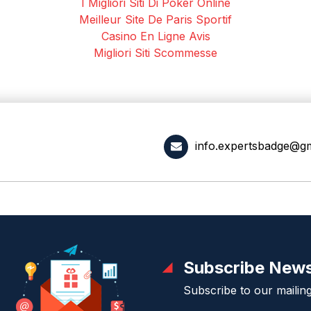
I Migliori Siti Di Poker Online
Meilleur Site De Paris Sportif
Casino En Ligne Avis
Migliori Siti Scommesse
info.expertsbadge@g
Subscribe News
Subscribe to our mailing 