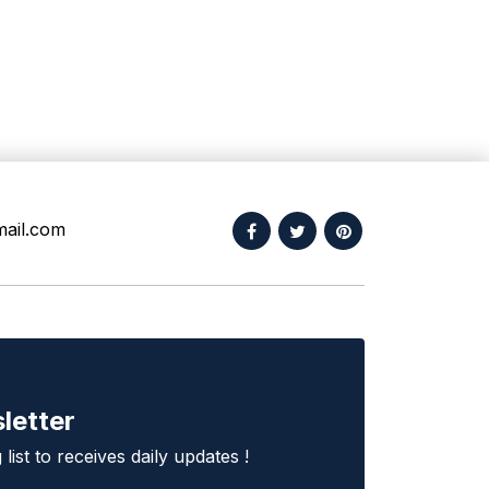
mail.com
letter
list to receives daily updates !