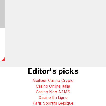
Editor's picks
Meilleur Casino Crypto
Casino Online Italia
Casino Non AAMS
Casino En Ligne
Paris Sportifs Belgique