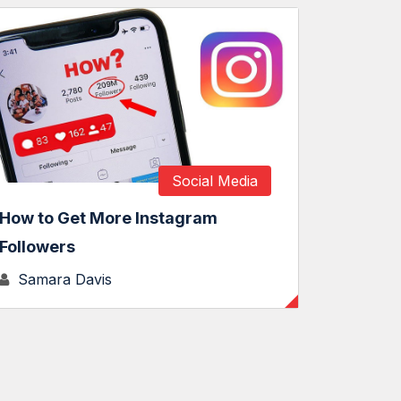
Social Media
How to Get More Instagram
Followers
Samara Davis