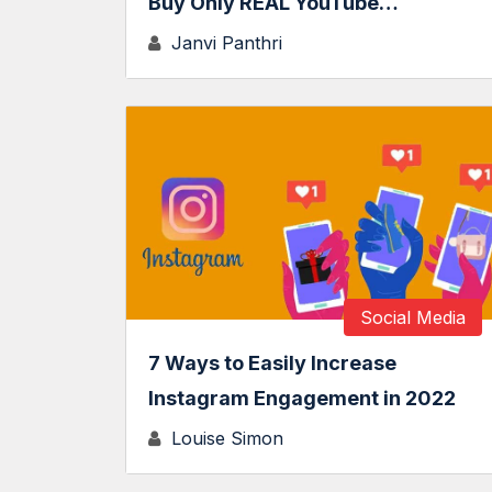
Buy Only REAL YouTube…
Janvi Panthri
Social Media
7 Ways to Easily Increase
Instagram Engagement in 2022
Louise Simon