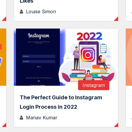
Likes
Louise Simon
Instagram
The Perfect Guide to Instagram
Login Process in 2022
Manav Kumar