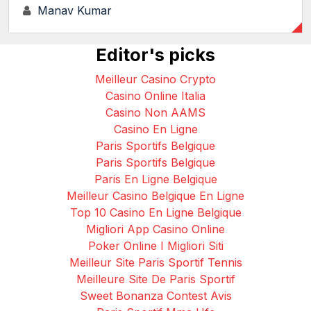
Manav Kumar
Editor's picks
Meilleur Casino Crypto
Casino Online Italia
Casino Non AAMS
Casino En Ligne
Paris Sportifs Belgique
Paris Sportifs Belgique
Paris En Ligne Belgique
Meilleur Casino Belgique En Ligne
Top 10 Casino En Ligne Belgique
Migliori App Casino Online
Poker Online I Migliori Siti
Meilleur Site Paris Sportif Tennis
Meilleure Site De Paris Sportif
Sweet Bonanza Contest Avis