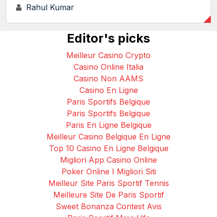
Rahul Kumar
Editor's picks
Meilleur Casino Crypto
Casino Online Italia
Casino Non AAMS
Casino En Ligne
Paris Sportifs Belgique
Paris Sportifs Belgique
Paris En Ligne Belgique
Meilleur Casino Belgique En Ligne
Top 10 Casino En Ligne Belgique
Migliori App Casino Online
Poker Online I Migliori Siti
Meilleur Site Paris Sportif Tennis
Meilleure Site De Paris Sportif
Sweet Bonanza Contest Avis