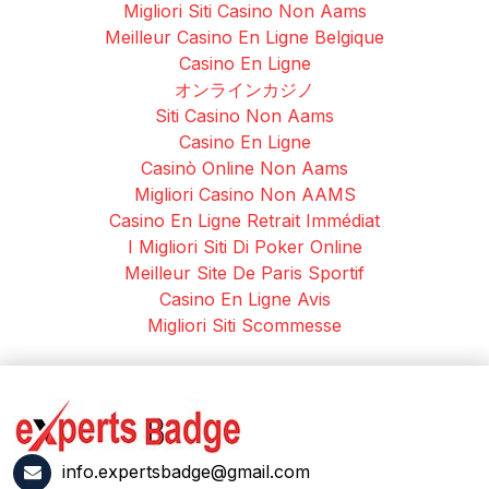
Migliori Siti Casino Non Aams
Meilleur Casino En Ligne Belgique
Casino En Ligne
オンラインカジノ
Siti Casino Non Aams
Casino En Ligne
Casinò Online Non Aams
Migliori Casino Non AAMS
Casino En Ligne Retrait Immédiat
I Migliori Siti Di Poker Online
Meilleur Site De Paris Sportif
Casino En Ligne Avis
Migliori Siti Scommesse
info.expertsbadge@gmail.com