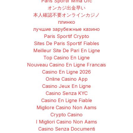
Paris Sportif Mma Ufc
オンカジ出金早い
本人確認不要オンラインカジノ
плинко
лучшие зарубежные казино
Paris Sportif Crypto
Sites De Paris Sportif Fiables
Meilleur Site De Pari En Ligne
Top Casino En Ligne
Nouveau Casino En Ligne Francais
Casino En Ligne 2026
Online Casino App
Casino Jeux En Ligne
Casino Senza KYC
Casino En Ligne Fiable
Migliore Casino Non Aams
Crypto Casino
I Migliori Casino Non Aams
Casino Senza Documenti