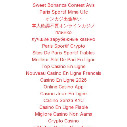
Sweet Bonanza Contest Avis
Paris Sportif Mma Ufc
オンカジ出金早い
本人確認不要オンラインカジノ
плинко
лучшие зарубежные казино
Paris Sportif Crypto
Sites De Paris Sportif Fiables
Meilleur Site De Pari En Ligne
Top Casino En Ligne
Nouveau Casino En Ligne Francais
Casino En Ligne 2026
Online Casino App
Casino Jeux En Ligne
Casino Senza KYC
Casino En Ligne Fiable
Migliore Casino Non Aams
Crypto Casino