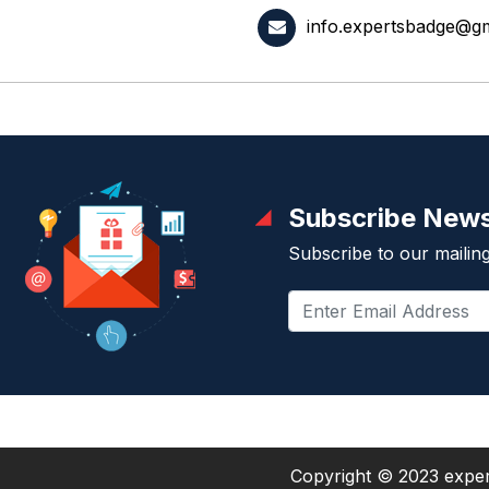
info.expertsbadge@g
Subscribe News
Subscribe to our mailing 
Copyright © 2023 exper