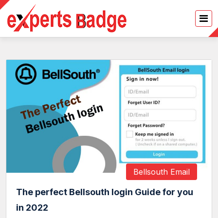
Bellsouth Email
The perfect Bellsouth login Guide for you
in 2022