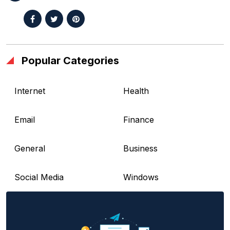
Popular Categories
Internet
Health
Email
Finance
General
Business
Social Media
Windows