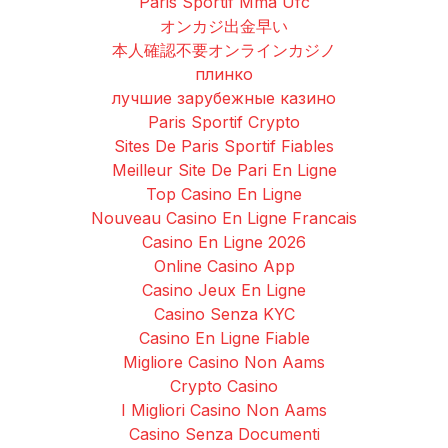
Paris Sportif Mma Ufc
オンカジ出金早い
本人確認不要オンラインカジノ
плинко
лучшие зарубежные казино
Paris Sportif Crypto
Sites De Paris Sportif Fiables
Meilleur Site De Pari En Ligne
Top Casino En Ligne
Nouveau Casino En Ligne Francais
Casino En Ligne 2026
Online Casino App
Casino Jeux En Ligne
Casino Senza KYC
Casino En Ligne Fiable
Migliore Casino Non Aams
Crypto Casino
I Migliori Casino Non Aams
Casino Senza Documenti