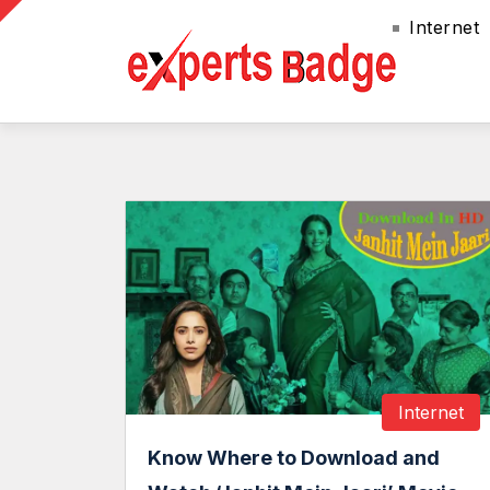
Internet
Internet
Know Where to Download and