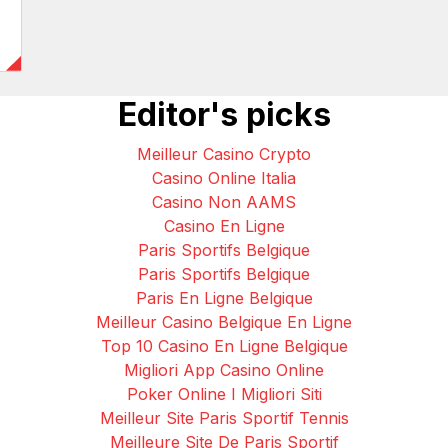
Editor's picks
Meilleur Casino Crypto
Casino Online Italia
Casino Non AAMS
Casino En Ligne
Paris Sportifs Belgique
Paris Sportifs Belgique
Paris En Ligne Belgique
Meilleur Casino Belgique En Ligne
Top 10 Casino En Ligne Belgique
Migliori App Casino Online
Poker Online I Migliori Siti
Meilleur Site Paris Sportif Tennis
Meilleure Site De Paris Sportif