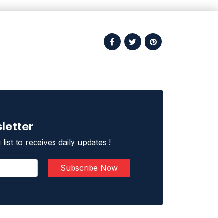
letter
list to receives daily updates !
Subscribe Now