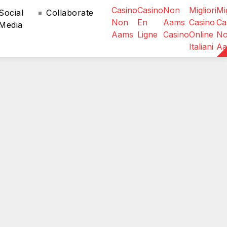
Casino
Casino
Non
Migliori
Mig
Social
Collaborate
Non
En
Aams
Casino
Ca
Media
Aams
Ligne
Casino
Online
N
Italiani
Aa