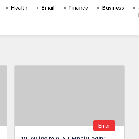
Health
Email
Finance
Business
Email
101 Guide to AT&T Email Login: