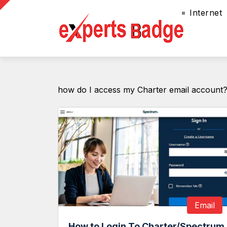
Internet
how do I access my Charter email account? 
Email
How to Login To Charter/Spectrum