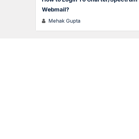
Webmail?
Mehak Gupta