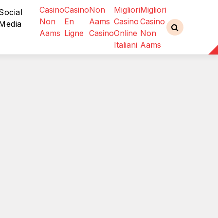
Casino
Casino
Non
Migliori
Migliori
Social
Non
En
Aams
Casino
Casino
Media
Aams
Ligne
Casino
Online
Non
Italiani
Aams