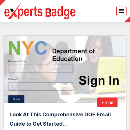
Email
Look At This Comprehensive DOE Email
Guide to Get Started…