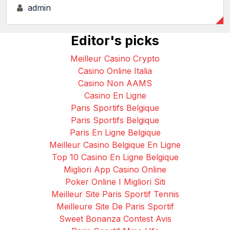
admin
Editor's picks
Meilleur Casino Crypto
Casino Online Italia
Casino Non AAMS
Casino En Ligne
Paris Sportifs Belgique
Paris Sportifs Belgique
Paris En Ligne Belgique
Meilleur Casino Belgique En Ligne
Top 10 Casino En Ligne Belgique
Migliori App Casino Online
Poker Online I Migliori Siti
Meilleur Site Paris Sportif Tennis
Meilleure Site De Paris Sportif
Sweet Bonanza Contest Avis