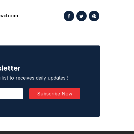
mail.com
letter
list to receives daily updates !
Subscribe Now