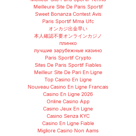
Meilleure Site De Paris Sportif
Sweet Bonanza Contest Avis
Paris Sportif Mma Ufc
オンカジ出金早い
本人確認不要オンラインカジノ
плинко
лучшие зарубежные казино
Paris Sportif Crypto
Sites De Paris Sportif Fiables
Meilleur Site De Pari En Ligne
Top Casino En Ligne
Nouveau Casino En Ligne Francais
Casino En Ligne 2026
Online Casino App
Casino Jeux En Ligne
Casino Senza KYC
Casino En Ligne Fiable
Migliore Casino Non Aams