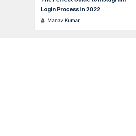
Login Process in 2022
Manav Kumar