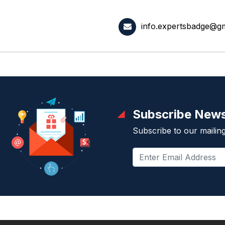
info.expertsbadge@g
Subscribe News
Subscribe to our mailing 