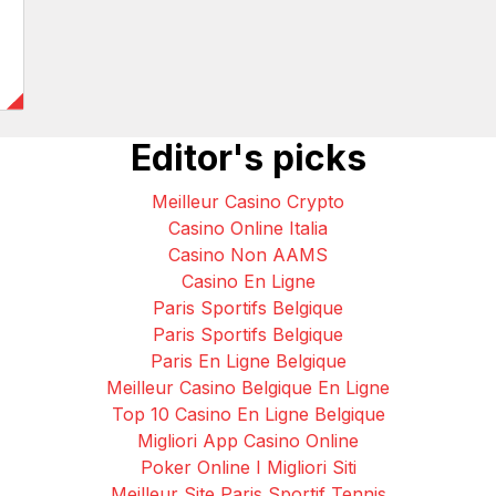
Editor's picks
Meilleur Casino Crypto
Casino Online Italia
Casino Non AAMS
Casino En Ligne
Paris Sportifs Belgique
Paris Sportifs Belgique
Paris En Ligne Belgique
Meilleur Casino Belgique En Ligne
Top 10 Casino En Ligne Belgique
Migliori App Casino Online
Poker Online I Migliori Siti
Meilleur Site Paris Sportif Tennis