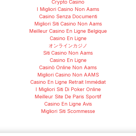
Crypto Casino
I Migliori Casino Non Aams
Casino Senza Documenti
Migliori Siti Casino Non Aams
Meilleur Casino En Ligne Belgique
Casino En Ligne
オンラインカジノ
Siti Casino Non Aams
Casino En Ligne
Casinò Online Non Aams
Migliori Casino Non AAMS
Casino En Ligne Retrait Immédiat
I Migliori Siti Di Poker Online
Meilleur Site De Paris Sportif
Casino En Ligne Avis
Migliori Siti Scommesse