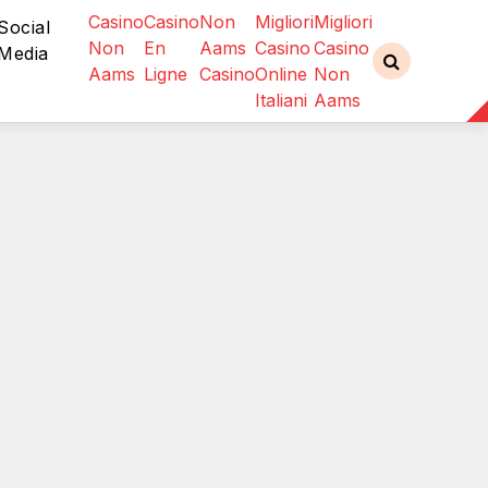
Casino
Casino
Non
Migliori
Migliori
Social
Non
En
Aams
Casino
Casino
Media
Aams
Ligne
Casino
Online
Non
Italiani
Aams