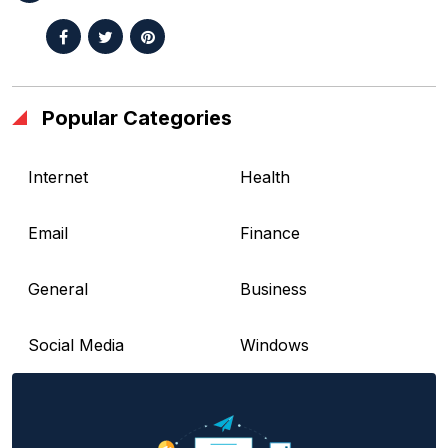
Popular Categories
Internet
Health
Email
Finance
General
Business
Social Media
Windows