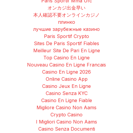
Paris Sportif Mma Ufc
オンカジ出金早い
本人確認不要オンラインカジノ
плинко
лучшие зарубежные казино
Paris Sportif Crypto
Sites De Paris Sportif Fiables
Meilleur Site De Pari En Ligne
Top Casino En Ligne
Nouveau Casino En Ligne Francais
Casino En Ligne 2026
Online Casino App
Casino Jeux En Ligne
Casino Senza KYC
Casino En Ligne Fiable
Migliore Casino Non Aams
Crypto Casino
I Migliori Casino Non Aams
Casino Senza Documenti