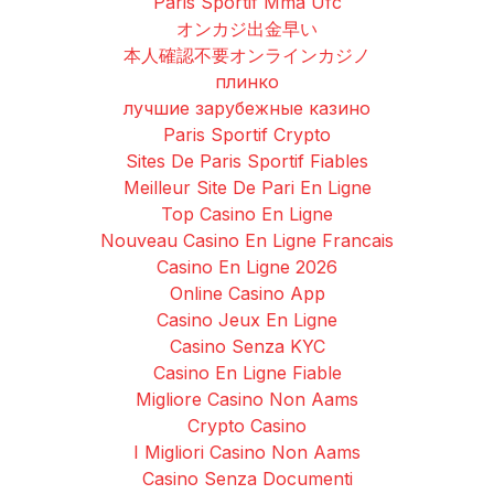
Paris Sportif Mma Ufc
オンカジ出金早い
本人確認不要オンラインカジノ
плинко
лучшие зарубежные казино
Paris Sportif Crypto
Sites De Paris Sportif Fiables
Meilleur Site De Pari En Ligne
Top Casino En Ligne
Nouveau Casino En Ligne Francais
Casino En Ligne 2026
Online Casino App
Casino Jeux En Ligne
Casino Senza KYC
Casino En Ligne Fiable
Migliore Casino Non Aams
Crypto Casino
I Migliori Casino Non Aams
Casino Senza Documenti