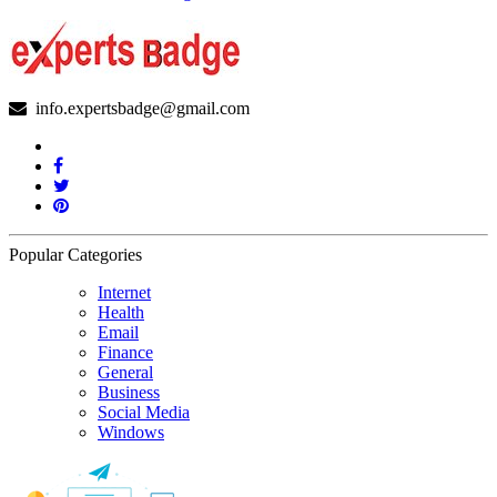
info.expertsbadge@gmail.com
Popular Categories
Internet
Health
Email
Finance
General
Business
Social Media
Windows