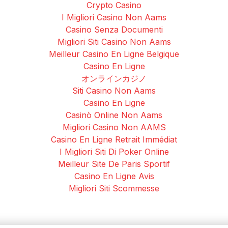
Crypto Casino
I Migliori Casino Non Aams
Casino Senza Documenti
Migliori Siti Casino Non Aams
Meilleur Casino En Ligne Belgique
Casino En Ligne
オンラインカジノ
Siti Casino Non Aams
Casino En Ligne
Casinò Online Non Aams
Migliori Casino Non AAMS
Casino En Ligne Retrait Immédiat
I Migliori Siti Di Poker Online
Meilleur Site De Paris Sportif
Casino En Ligne Avis
Migliori Siti Scommesse