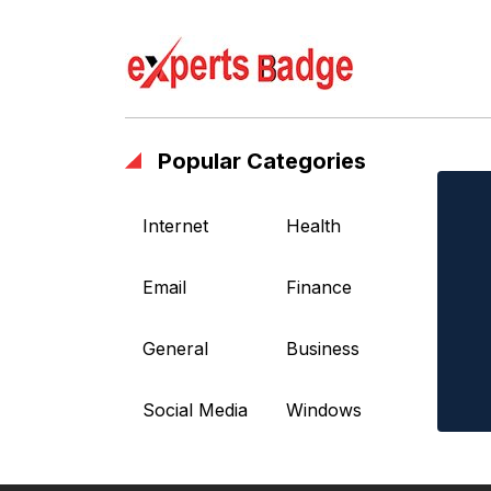
Popular Categories
Internet
Health
Email
Finance
General
Business
Social Media
Windows