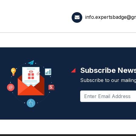
info.expertsbadge@g
Subscribe News
Subscribe to our mailing 