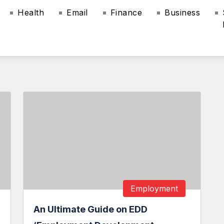
Health
Email
Finance
Business
Employment
An Ultimate Guide on EDD