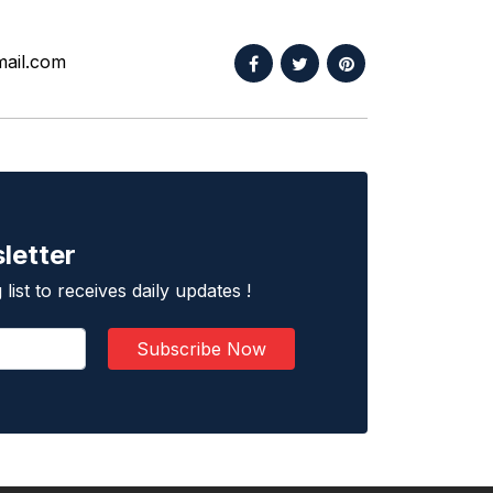
mail.com
letter
list to receives daily updates !
Subscribe Now